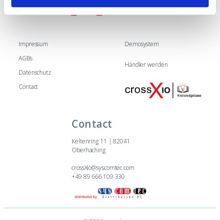
h
l
Impressum
Demosystem
AGBs
Händler werden
Datenschutz
Contact
Contact
Keltenring 11 | 82041
Oberhaching
crossXio@syscomtec.com
+49 89 666 109 330