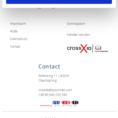
h
l
Impressum
Demosystem
AGBs
Händler werden
Datenschutz
Contact
Contact
Keltenring 11 | 82041
Oberhaching
crossXio@syscomtec.com
+49 89 666 109 330